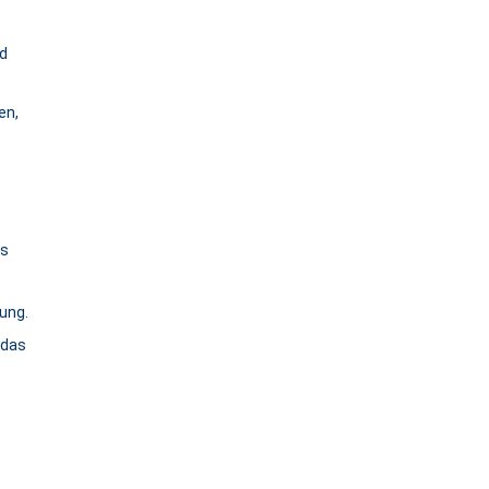
nd
en,
es
ung.
 das